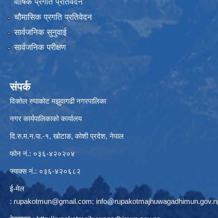
वार्षिक प्रगति प्रतिवेदन
चौमासिक प्रगति प्रतिवेदन
सार्वजनिक सुनुवाई
सार्वजनिक परीक्षण
संपर्क
दिक्तेल रुपाकोट मझुवागढी नगरपालिका
नगर कार्यपालिकाको कार्यालय
दि.रु.म.न.पा.-१, खोटाङ, कोशी प्रदेश, नेपाल
फोन नं.: ०३६-४२०२०४
फ्याक्स नं.: ०३६-४२०६८२
ई-मेल
:
rupakotmun@gmail.com
;
info@rupakotmajhuwagadhimun.gov.n