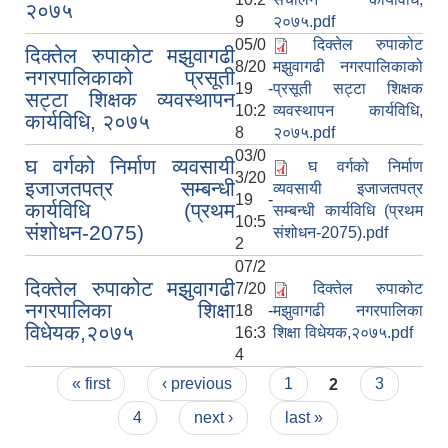
२०७५
9
२०७५.pdf
05/0
दिक्तेल रुपाकोट
दिक्तेल रुपाकोट मझुवागढी
8/20
मझुवागढी नगरपालिकाको
नगरपालिकाको प्रसूती
19 -
प्रसूती सट्टा शिक्षक
सट्टा शिक्षक व्यवस्थापन
10:2
व्यवस्थापन कार्यविधि,
कार्यविधि, २०७५
8
२०७५.pdf
03/0
घ वर्गको निर्माण व्यवसायी
घ वर्गको निर्माण
3/20
इजाजतपत्र सम्बन्धी
व्यवसायी इजाजतपत्र
19 -
कार्यविधि (प्रथम
सम्बन्धी कार्यविधि (प्रथम
10:5
संशोधन-2075)
संशोधन-2075).pdf
2
07/2
दिक्तेल रुपाकोट मझुवागढी
7/20
दिक्तेल रुपाकोट
नगरपालिका शिक्षा
18 -
मझुवागढी नगरपालिका
विधेयक,२०७५
16:3
शिक्षा विधेयक,२०७५.pdf
4
Pages
« first
‹ previous
1
2
3
4
next ›
last »