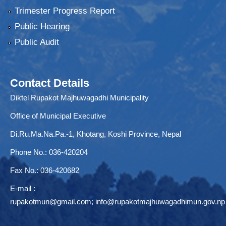
Trimester Progress Report
Public Hearing
Public Audit
Contact Details
Diktel Rupakot Majhuwagadhi Municipality
Office of Municipal Executive
Di.Ru.Ma.Na.Pa.-1, Khotang, Koshi Province, Nepal
Phone No.: 036-420204
Fax No.: 036-420682
E-mail :
rupakotmun@gmail.com
;
info@rupakotmajhuwagadhimun.gov.np