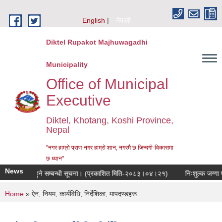
Skip to main content
English
नेपाली
Diktel Rupakot Majhuwagadhi
Municipality
Office of Municipal
Executive
Diktel, Khotang, Koshi Province,
Nepal
"नगर हाम्रो प्राण-नगर हाम्रो शान, नगरमै छ जिन्दगी-विकासमा
छ ध्यान"
News
क सुनुवाई हुने सम्बन्धी सूचना। (प्रकाशित मिति-२०८३।०४।२१)
निःशुल्क जग्गा प्र
You are here
Home
» ऐन, नियम, कार्यविधि, निर्देशिका, मापदण्डहरू