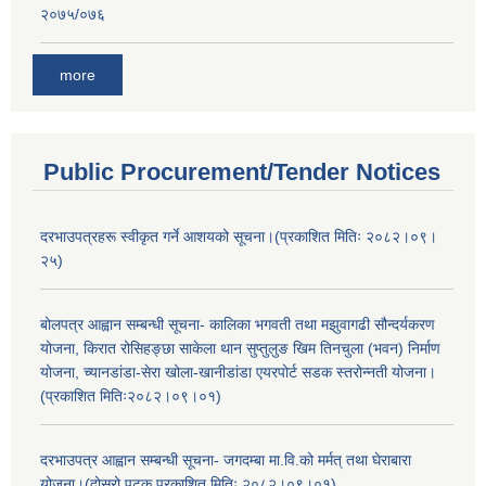
२०७५/०७६
more
Public Procurement/Tender Notices
दरभाउपत्रहरू स्वीकृत गर्ने आशयको सूचना।(प्रकाशित मितिः २०८२।०९।
२५)
बोलपत्र आह्वान सम्बन्धी सूचना- कालिका भगवती तथा मझुवागढी सौन्दर्यकरण
योजना, किरात रोसिहङ्छा साकेला थान सुप्तुलुङ खिम तिनचुला (भवन) निर्माण
योजना, च्यानडांडा-सेरा खोला-खानीडांडा एयरपोर्ट सडक स्तरोन्नती योजना।
(प्रकाशित मितिः२०८२।०९।०१)
दरभाउपत्र आह्वान सम्बन्धी सूचना- जगदम्बा मा.वि.को मर्मत् तथा घेराबारा
योजना।(दोस्रो पटक प्रकाशित मितिः २०८२।०९।०१)