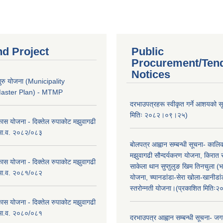
nd Project
Public
Procurement/Ten
Notices
ुरु योजना (Municipality
Master Plan) - MTMP
दरभाउपत्रहरू स्वीकृत गर्ने आशयको 
मितिः २०८२।०९।२५)
कास योजना - दिक्तेल रुपाकोट मझुवागढी
 आ.व. २०८२/०८३
बोलपत्र आह्वान सम्बन्धी सूचना- काल
मझुवागढी सौन्दर्यकरण योजना, किरात 
कास योजना - दिक्तेल रुपाकोट मझुवागढी
साकेला थान सुप्तुलुङ खिम तिनचुला (भ
 आ.व. २०८१/०८२
योजना, च्यानडांडा-सेरा खोला-खानीडा
स्तरोन्नती योजना।(प्रकाशित मिति
कास योजना - दिक्तेल रुपाकोट मझुवागढी
 आ.व. २०८०/०८१
दरभाउपत्र आह्वान सम्बन्धी सूचना- जगद