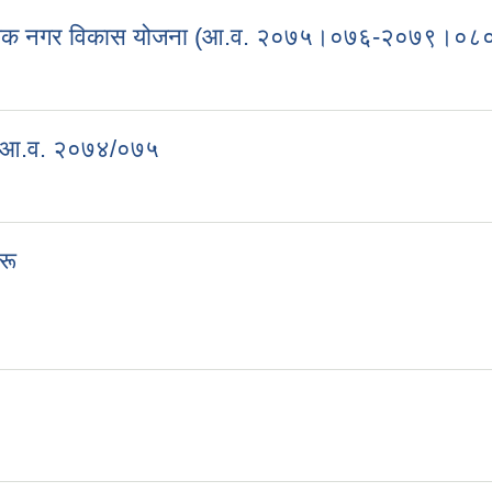
 आवधिक नगर विकास योजना (आ.व. २०७५।०७६-२०७९।०८
थम आवधिक नगर विकास योजना (आ.व. २०७५।०७६-२०७९।०८०)
 - आ.व. २०७४/०७५
का - आ.व. २०७४/०७५
रू
महरू