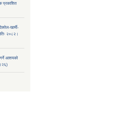
टक प्रकाशित
क्तेल-खार्मी-
मितिः २०८२।
 गर्ने आशयको
८।२६)