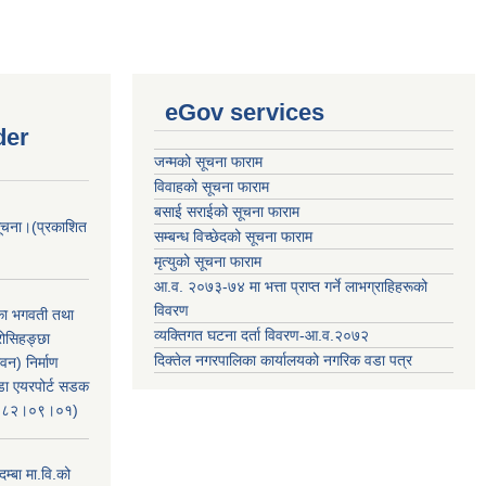
eGov services
der
जन्मको सूचना फाराम
विवाहको सूचना फाराम
बसाई सराईको सूचना फाराम
सूचना।(प्रकाशित
सम्बन्ध विच्छेदको सूचना फाराम
मृत्युको सूचना फाराम
आ.व. २०७३-७४ मा भत्ता प्राप्त गर्ने लाभग्राहिहरूको
विवरण
िका भगवती तथा
व्यक्तिगत घटना दर्ता विवरण-आ.व.२०७२
रोसिहङ्छा
दिक्तेल नगरपालिका कार्यालयको नगरिक वडा पत्र
वन) निर्माण
ंडा एयरपोर्ट सडक
ः२०८२।०९।०१)
म्बा मा.वि.को