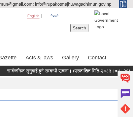
tmun@gmail.com; info@rupakotmajhuwagadhimun.gov.np
English
नेपाली
Search form
Search
Gazette
Acts & laws
Gallery
Contact
वजनिक सुनुवाई हुने सम्बन्धी सूचना। (प्रकाशित मिति-२०८३।०४।२१)
निःश