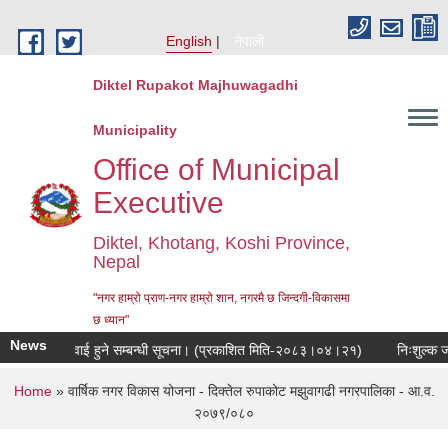
Skip to main content
English
नेपाली
Diktel Rupakot Majhuwagadhi
Municipality
Office of Municipal
Executive
Diktel, Khotang, Koshi Province,
Nepal
"नगर हाम्रो प्राण-नगर हाम्रो शान, नगरमै छ जिन्दगी-विकासमा
छ ध्यान"
News
वजनिक सुनुवाई हुने सम्बन्धी सूचना। (प्रकाशित मिति-२०८३।०४।२१)
निःशुल्क जग्गा
You are here
Home
» वार्षिक नगर विकास योजना - दिक्तेल रुपाकोट मझुवागढी नगरपालिका - आ.व.
२०७९/०८०