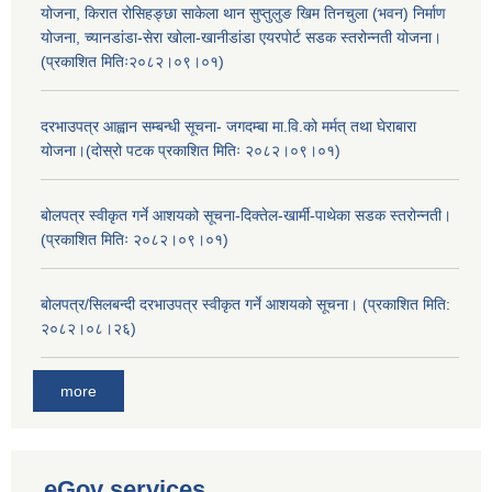
योजना, किरात रोसिहङ्छा साकेला थान सुप्तुलुङ खिम तिनचुला (भवन) निर्माण
योजना, च्यानडांडा-सेरा खोला-खानीडांडा एयरपोर्ट सडक स्तरोन्नती योजना।
(प्रकाशित मितिः२०८२।०९।०१)
दरभाउपत्र आह्वान सम्बन्धी सूचना- जगदम्बा मा.वि.को मर्मत् तथा घेराबारा
योजना।(दोस्रो पटक प्रकाशित मितिः २०८२।०९।०१)
बोलपत्र स्वीकृत गर्ने आशयको सूचना-दिक्तेल-खार्मी-पाथेका सडक स्तरोन्नती।
(प्रकाशित मितिः २०८२।०९।०१)
बोलपत्र/सिलबन्दी दरभाउपत्र स्वीकृत गर्ने आशयको सूचना। (प्रकाशित मिति:
२०८२।०८।२६)
more
eGov services