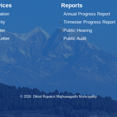
ices
Reports
ation
Annual Progress Report
ity
Trimester Progress Report
ter
Public Hearing
Letter
Public Audit
© 2026 Diktel Rupakot Majhuwagadhi Municipality