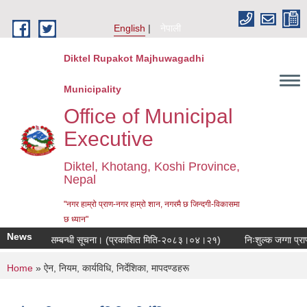
Skip to main content
English
नेपाली
Diktel Rupakot Majhuwagadhi
Municipality
Office of Municipal
Executive
Diktel, Khotang, Koshi Province,
Nepal
"नगर हाम्रो प्राण-नगर हाम्रो शान, नगरमै छ जिन्दगी-विकासमा
छ ध्यान"
News
ुनुवाई हुने सम्बन्धी सूचना। (प्रकाशित मिति-२०८३।०४।२१)
निःशुल्क जग्गा प्राप्
You are here
Home
» ऐन, नियम, कार्यविधि, निर्देशिका, मापदण्डहरू