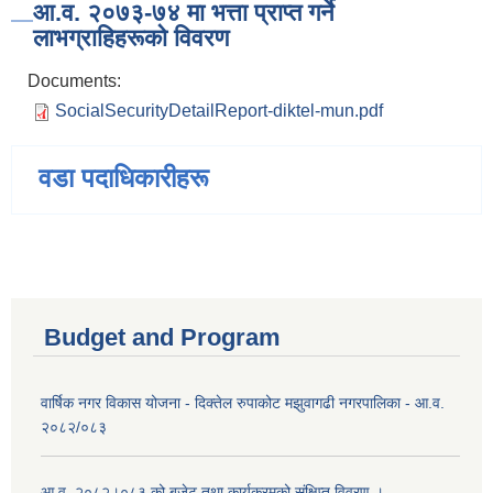
आ.व. २०७३-७४ मा भत्ता प्राप्त गर्ने
लाभग्राहिहरूको विवरण
Documents:
SocialSecurityDetailReport-diktel-mun.pdf
वडा पदाधिकारीहरू
Budget and Program
वार्षिक नगर विकास योजना - दिक्तेल रुपाकोट मझुवागढी नगरपालिका - आ.व.
२०८२/०८३
आ.व. २०८२।०८३ को बजेट तथा कार्यक्रमको संक्षिप्त विवरण ।