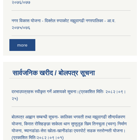
२०७६/०७७
नगर विकास योजना - दिक्तेल रुपाकोट मझुवागढी नगरपालिका - आ.व.
२०७५/०७६
more
सार्वजनिक खरीद / बोलपत्र सूचना
दरभाउपत्रहरू स्वीकृत गर्ने आशयको सूचना।(प्रकाशित मितिः २०८२।०९।
२५)
बोलपत्र आह्वान सम्बन्धी सूचना- कालिका भगवती तथा मझुवागढी सौन्दर्यकरण
योजना, किरात रोसिहङ्छा साकेला थान सुप्तुलुङ खिम तिनचुला (भवन) निर्माण
योजना, च्यानडांडा-सेरा खोला-खानीडांडा एयरपोर्ट सडक स्तरोन्नती योजना।
(प्रकाशित मितिः२०८२।०९।०१)