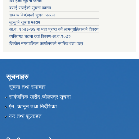
विवाहको सूचना फाराम
बसाई सराईको सूचना फाराम
सम्बन्ध विच्छेदको सूचना फाराम
मृत्युको सूचना फाराम
आ.व. २०७३-७४ मा भत्ता प्राप्त गर्ने लाभग्राहिहरूको विवरण
व्यक्तिगत घटना दर्ता विवरण-आ.व.२०७२
दिक्तेल नगरपालिका कार्यालयको नगरिक वडा पत्र
सूचनाहरु
सूचना तथा समाचार
सार्वजनिक खरीद /बोलपत्र सूचना
ऐन, कानून तथा निर्देशिका
कर तथा शुल्कहरु