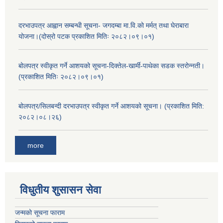
दरभाउपत्र आह्वान सम्बन्धी सूचना- जगदम्बा मा.वि.को मर्मत् तथा घेराबारा
योजना।(दोस्रो पटक प्रकाशित मितिः २०८२।०९।०१)
बोलपत्र स्वीकृत गर्ने आशयको सूचना-दिक्तेल-खार्मी-पाथेका सडक स्तरोन्नती।
(प्रकाशित मितिः २०८२।०९।०१)
बोलपत्र/सिलबन्दी दरभाउपत्र स्वीकृत गर्ने आशयको सूचना। (प्रकाशित मिति:
२०८२।०८।२६)
more
विधुतीय शुसासन सेवा
जन्मको सूचना फाराम