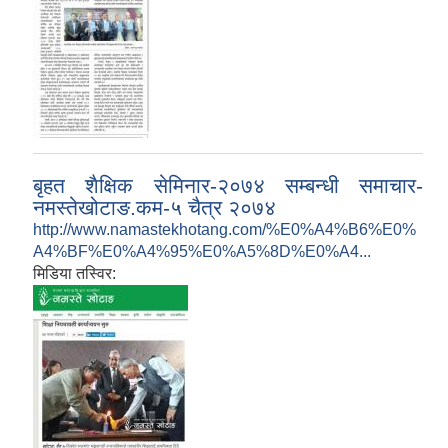
बृहत शैक्षिक सेमिनार-२०७४ सम्बन्धी समाचार-
नमस्तेखोटाङ.कम-५ चैत्र २०७४
http://www.namastekhotang.com/%E0%A4%B6%E0%
A4%BF%E0%A4%95%E0%A5%8D%E0%A4...
मिडिया तस्विर: