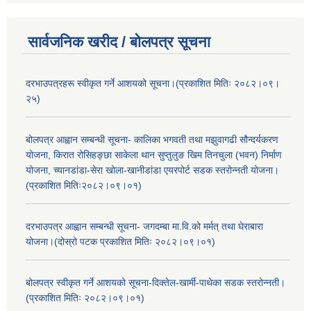
सार्वजनिक खरीद / बोलपत्र सूचना
दरभाउपत्रहरू स्वीकृत गर्ने आशयको सूचना।(प्रकाशित मितिः २०८२।०९।
२५)
बोलपत्र आह्वान सम्बन्धी सूचना- कालिका भगवती तथा मझुवागढी सौन्दर्यकरण
योजना, किरात रोसिहङ्छा साकेला थान सुप्तुलुङ खिम तिनचुला (भवन) निर्माण
योजना, च्यानडांडा-सेरा खोला-खानीडांडा एयरपोर्ट सडक स्तरोन्नती योजना।
(प्रकाशित मितिः२०८२।०९।०१)
दरभाउपत्र आह्वान सम्बन्धी सूचना- जगदम्बा मा.वि.को मर्मत् तथा घेराबारा
योजना।(दोस्रो पटक प्रकाशित मितिः २०८२।०९।०१)
बोलपत्र स्वीकृत गर्ने आशयको सूचना-दिक्तेल-खार्मी-पाथेका सडक स्तरोन्नती।
(प्रकाशित मितिः २०८२।०९।०१)