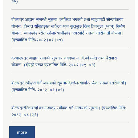
२५)
बोलपत्र आह्वान सम्बन्धी सूचना- कालिका भगवती तथा मझुवागढी सौन्दर्यकरण
योजना, किरात रोसिहङ्छा साकेला थान सुप्तुलुङ खिम तिनचुला (भवन) निर्माण
योजना, च्यानडांडा-सेरा खोला-खानीडांडा एयरपोर्ट सडक स्तरोन्नती योजना।
(प्रकाशित मितिः२०८२।०९।०१)
दरभाउपत्र आह्वान सम्बन्धी सूचना- जगदम्बा मा.वि.को मर्मत् तथा घेराबारा
योजना।(दोस्रो पटक प्रकाशित मितिः २०८२।०९।०१)
बोलपत्र स्वीकृत गर्ने आशयको सूचना-दिक्तेल-खार्मी-पाथेका सडक स्तरोन्नती।
(प्रकाशित मितिः २०८२।०९।०१)
बोलपत्र/सिलबन्दी दरभाउपत्र स्वीकृत गर्ने आशयको सूचना। (प्रकाशित मिति:
२०८२।०८।२६)
more