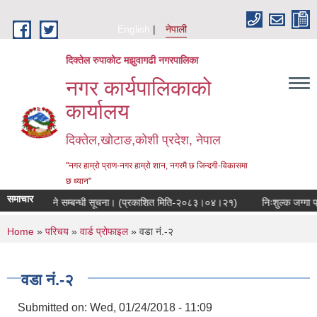
Skip to main content
English
नेपाली
दिक्तेल रुपाकोट मझुवागढी नगरपालिका
नगर कार्यपालिकाको
कार्यालय
दिक्तेल,खोटाङ,कोशी प्रदेश, नेपाल
"नगर हाम्रो प्राण-नगर हाम्रो शान, नगरमै छ जिन्दगी-विकासमा
छ ध्यान"
समाचार
िक सुनुवाई हुने सम्बन्धी सूचना। (प्रकाशित मिति-२०८३।०४।२१)
निःशुल्क जग्गा प्
You are here
Home
»
परिचय
»
वार्ड प्रोफाइल
» वडा नं.-२
वडा नं.-२
Submitted on:
Wed, 01/24/2018 - 11:09