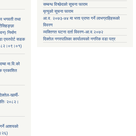
सम्बन्ध विच्छेदको सूचना फाराम
मृत्युको सूचना फाराम
आ.व. २०७३-७४ मा भत्ता प्राप्त गर्ने लाभग्राहिहरूको
िका भगवती तथा
विवरण
रोसिहङ्छा
व्यक्तिगत घटना दर्ता विवरण-आ.व.२०७२
वन) निर्माण
दिक्तेल नगरपालिका कार्यालयको नगरिक वडा पत्र
ंडा एयरपोर्ट सडक
ः२०८२।०९।०१)
म्बा मा.वि.को
टक प्रकाशित
क्तेल-खार्मी-
मितिः २०८२।
 गर्ने आशयको
८।२६)