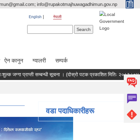
tmun@gmail.com; info@rupakotmajhuwagadhimun.gov.np
English
नेपाली
Search form
Search
ऐन कानुन
ग्यालरी
सम्पर्क
जग्गा प्राप्ती सम्बन्धी सूचना । (दोस्रो पटक प्रकाशित मितिः २०८३।०४।१८)
वडा पदाधिकारीहरू