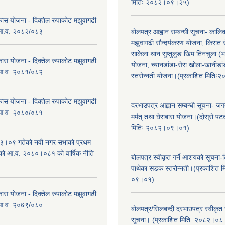
मितिः २०८२।०९।२५)
कास योजना - दिक्तेल रुपाकोट मझुवागढी
 आ.व. २०८२/०८३
बोलपत्र आह्वान सम्बन्धी सूचना- काल
मझुवागढी सौन्दर्यकरण योजना, किरात 
साकेला थान सुप्तुलुङ खिम तिनचुला (भ
कास योजना - दिक्तेल रुपाकोट मझुवागढी
योजना, च्यानडांडा-सेरा खोला-खानीडा
 आ.व. २०८१/०८२
स्तरोन्नती योजना।(प्रकाशित मिति
कास योजना - दिक्तेल रुपाकोट मझुवागढी
दरभाउपत्र आह्वान सम्बन्धी सूचना- जगद
 आ.व. २०८०/०८१
मर्मत् तथा घेराबारा योजना।(दोस्रो प
मितिः २०८२।०९।०१)
।०९ गतेको नवौ नगर सभाको प्रथम
एको आ.व. २०८०।०८१ को वार्षिक नीति
बोलपत्र स्वीकृत गर्ने आशयको सूचना-दि
।
पाथेका सडक स्तरोन्नती।(प्रकाशित 
०९।०१)
कास योजना - दिक्तेल रुपाकोट मझुवागढी
 आ.व. २०७९/०८०
बोलपत्र/सिलबन्दी दरभाउपत्र स्वीकृत
सूचना। (प्रकाशित मिति: २०८२।०