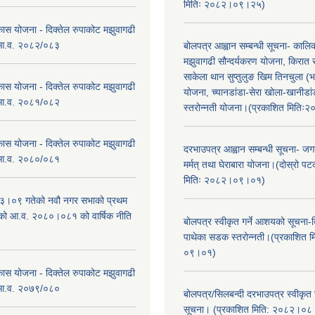
मितिः २०८२।०९।२५)
कास योजना - दिक्तेल रुपाकोट मझुवागढी
 आ.व. २०८२/०८३
बोलपत्र आह्वान सम्बन्धी सूचना- काल
मझुवागढी सौन्दर्यकरण योजना, किरात 
साकेला थान सुप्तुलुङ खिम तिनचुला (भ
कास योजना - दिक्तेल रुपाकोट मझुवागढी
योजना, च्यानडांडा-सेरा खोला-खानीडा
 आ.व. २०८१/०८२
स्तरोन्नती योजना।(प्रकाशित मिति
कास योजना - दिक्तेल रुपाकोट मझुवागढी
दरभाउपत्र आह्वान सम्बन्धी सूचना- जगद
 आ.व. २०८०/०८१
मर्मत् तथा घेराबारा योजना।(दोस्रो प
मितिः २०८२।०९।०१)
।०९ गतेको नवौ नगर सभाको प्रथम
एको आ.व. २०८०।०८१ को वार्षिक नीति
बोलपत्र स्वीकृत गर्ने आशयको सूचना-दि
।
पाथेका सडक स्तरोन्नती।(प्रकाशित 
०९।०१)
कास योजना - दिक्तेल रुपाकोट मझुवागढी
 आ.व. २०७९/०८०
बोलपत्र/सिलबन्दी दरभाउपत्र स्वीकृत
सूचना। (प्रकाशित मिति: २०८२।०