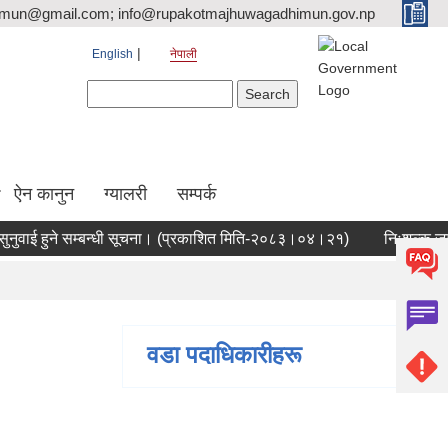
tmun@gmail.com; info@rupakotmajhuwagadhimun.gov.np
English
नेपाली
Search form
Search
ऐन कानुन
ग्यालरी
सम्पर्क
ई हुने सम्बन्धी सूचना। (प्रकाशित मिति-२०८३।०४।२१)
निःशुल्क जग्गा प्
वडा पदाधिकारीहरू