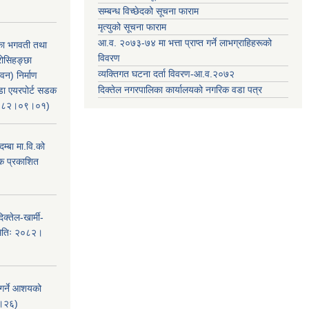
सम्बन्ध विच्छेदको सूचना फाराम
मृत्युको सूचना फाराम
आ.व. २०७३-७४ मा भत्ता प्राप्त गर्ने लाभग्राहिहरूको
िका भगवती तथा
विवरण
रोसिहङ्छा
व्यक्तिगत घटना दर्ता विवरण-आ.व.२०७२
वन) निर्माण
दिक्तेल नगरपालिका कार्यालयको नगरिक वडा पत्र
ंडा एयरपोर्ट सडक
ः२०८२।०९।०१)
म्बा मा.वि.को
टक प्रकाशित
क्तेल-खार्मी-
मितिः २०८२।
 गर्ने आशयको
८।२६)