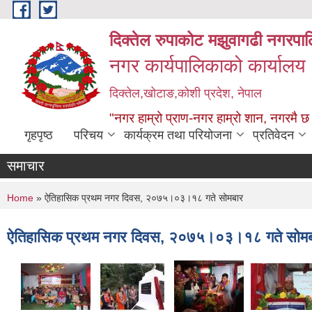
Skip to main content
दिक्तेल रुपाकोट मझुवागढी नगरपा
नगर कार्यपालिकाको कार्यालय
दिक्तेल,खोटाङ,कोशी प्रदेश, नेपाल
"नगर हाम्रो प्राण-नगर हाम्रो शान, नगरमै छ
गृहपृष्ठ
परिचय
कार्यक्रम तथा परियोजना
प्रतिवेदन
समाचार
You are here
Home
» ऐतिहासिक प्रथम नगर दिवस, २०७५।०३।१८ गते सोमबार
ऐतिहासिक प्रथम नगर दिवस, २०७५।०३।१८ गते सोम