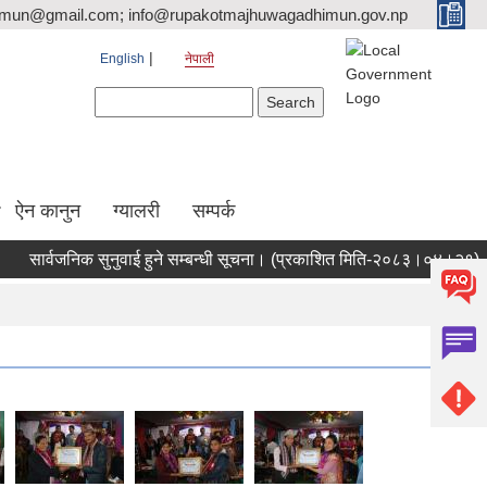
tmun@gmail.com; info@rupakotmajhuwagadhimun.gov.np
English
नेपाली
Search form
Search
ऐन कानुन
ग्यालरी
सम्पर्क
ार्वजनिक सुनुवाई हुने सम्बन्धी सूचना। (प्रकाशित मिति-२०८३।०४।२१)
न