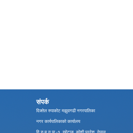
संपर्क
दिक्तेल रुपाकोट मझुवागढी नगरपालिका
नगर कार्यपालिकाको कार्यालय
दि.रु.म.न.पा.-१, खोटाङ, कोशी प्रदेश, नेपाल