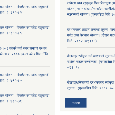
साकेला थान सुप्तुलुङ खिम तिनचुला (भ
कास योजना - दिक्तेल रुपाकोट मझुवागढी
योजना, च्यानडांडा-सेरा खोला-खानीडा
 आ.व. २०८१/०८२
स्तरोन्नती योजना।(प्रकाशित मिति
कास योजना - दिक्तेल रुपाकोट मझुवागढी
दरभाउपत्र आह्वान सम्बन्धी सूचना- जगद
 आ.व. २०८०/०८१
मर्मत् तथा घेराबारा योजना।(दोस्रो प
मितिः २०८२।०९।०१)
।०९ गतेको नवौ नगर सभाको प्रथम
एको आ.व. २०८०।०८१ को वार्षिक नीति
बोलपत्र स्वीकृत गर्ने आशयको सूचना-दि
।
पाथेका सडक स्तरोन्नती।(प्रकाशित 
०९।०१)
कास योजना - दिक्तेल रुपाकोट मझुवागढी
 आ.व. २०७९/०८०
बोलपत्र/सिलबन्दी दरभाउपत्र स्वीकृत
सूचना। (प्रकाशित मिति: २०८२।०
कास योजना - दिक्तेल रुपाकोट मझुवागढी
 आ.व. २०७८/०७९
more