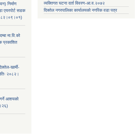
व्यक्तिगत घटना दर्ता विवरण-आ.व.२०७२
वन) निर्माण
दिक्तेल नगरपालिका कार्यालयको नगरिक वडा पत्र
ंडा एयरपोर्ट सडक
ः२०८२।०९।०१)
म्बा मा.वि.को
टक प्रकाशित
क्तेल-खार्मी-
मितिः २०८२।
 गर्ने आशयको
८।२६)