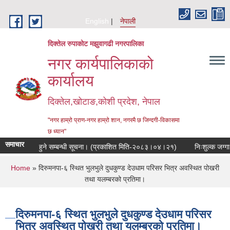
Skip to main content
English
नेपाली
दिक्तेल रुपाकोट मझुवागढी नगरपालिका
नगर कार्यपालिकाको
कार्यालय
दिक्तेल,खोटाङ,कोशी प्रदेश, नेपाल
"नगर हाम्रो प्राण-नगर हाम्रो शान, नगरमै छ जिन्दगी-विकासमा
छ ध्यान"
समाचार
जनिक सुनुवाई हुने सम्बन्धी सूचना। (प्रकाशित मिति-२०८३।०४।२१)
निःशुल्क जग्गा 
You are here
Home
» दिरुमनपा-६ स्थित भुलभुले दुधकुण्ड देउधाम परिसर भित्र अवस्थित पोखरी
तथा यलम्बरको प्रतिमा।
दिरुमनपा-६ स्थित भुलभुले दुधकुण्ड देउधाम परिसर
भित्र अवस्थित पोखरी तथा यलम्बरको प्रतिमा।