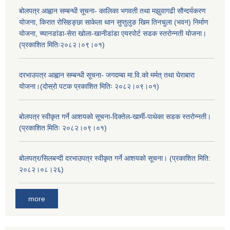
बोलपत्र आह्वान सम्बन्धी सूचना- कालिका भगवती तथा मझुवागढी सौन्दर्यकरण
योजना, किरात रोसिहङ्छा साकेला थान सुप्तुलुङ खिम तिनचुला (भवन) निर्माण
योजना, च्यानडांडा-सेरा खोला-खानीडांडा एयरपोर्ट सडक स्तरोन्नती योजना।
(प्रकाशित मितिः२०८२।०९।०१)
दरभाउपत्र आह्वान सम्बन्धी सूचना- जगदम्बा मा.वि.को मर्मत् तथा घेराबारा
योजना।(दोस्रो पटक प्रकाशित मितिः २०८२।०९।०१)
बोलपत्र स्वीकृत गर्ने आशयको सूचना-दिक्तेल-खार्मी-पाथेका सडक स्तरोन्नती।
(प्रकाशित मितिः २०८२।०९।०१)
बोलपत्र/सिलबन्दी दरभाउपत्र स्वीकृत गर्ने आशयको सूचना। (प्रकाशित मिति:
२०८२।०८।२६)
more