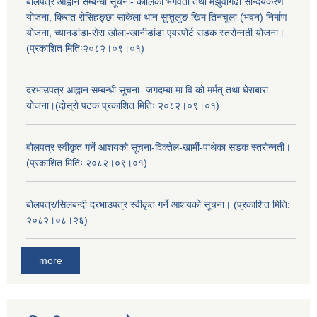
बोलपत्र आह्वान सम्बन्धी सूचना- कालिका भगवती तथा मझुवागढी सौन्दर्यकरण
योजना, किरात रोसिहङ्छा साकेला थान सुप्तुलुङ खिम तिनचुला (भवन) निर्माण
योजना, च्यानडांडा-सेरा खोला-खानीडांडा एयरपोर्ट सडक स्तरोन्नती योजना।
(प्रकाशित मितिः२०८२।०९।०१)
दरभाउपत्र आह्वान सम्बन्धी सूचना- जगदम्बा मा.वि.को मर्मत् तथा घेराबारा
योजना।(दोस्रो पटक प्रकाशित मितिः २०८२।०९।०१)
बोलपत्र स्वीकृत गर्ने आशयको सूचना-दिक्तेल-खार्मी-पाथेका सडक स्तरोन्नती।
(प्रकाशित मितिः २०८२।०९।०१)
बोलपत्र/सिलबन्दी दरभाउपत्र स्वीकृत गर्ने आशयको सूचना। (प्रकाशित मिति:
२०८२।०८।२६)
more