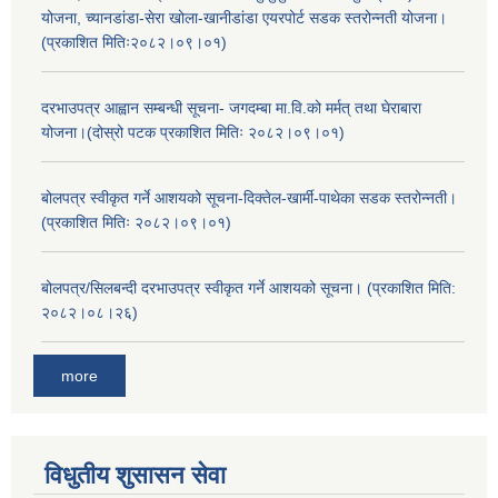
योजना, च्यानडांडा-सेरा खोला-खानीडांडा एयरपोर्ट सडक स्तरोन्नती योजना।
(प्रकाशित मितिः२०८२।०९।०१)
दरभाउपत्र आह्वान सम्बन्धी सूचना- जगदम्बा मा.वि.को मर्मत् तथा घेराबारा
योजना।(दोस्रो पटक प्रकाशित मितिः २०८२।०९।०१)
बोलपत्र स्वीकृत गर्ने आशयको सूचना-दिक्तेल-खार्मी-पाथेका सडक स्तरोन्नती।
(प्रकाशित मितिः २०८२।०९।०१)
बोलपत्र/सिलबन्दी दरभाउपत्र स्वीकृत गर्ने आशयको सूचना। (प्रकाशित मिति:
२०८२।०८।२६)
more
विधुतीय शुसासन सेवा