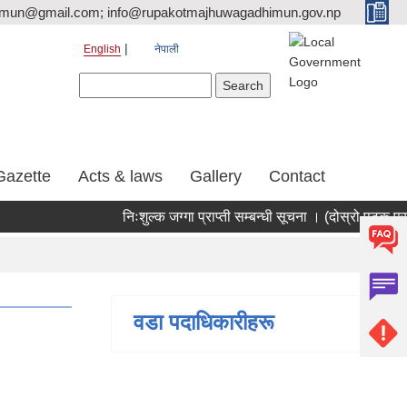
tmun@gmail.com; info@rupakotmajhuwagadhimun.gov.np
English
नेपाली
Search form
Search
Gazette
Acts & laws
Gallery
Contact
निःशुल्क जग्गा प्राप्ती सम्बन्धी सूचना । (दोस्रो पटक प्र
वडा पदाधिकारीहरू