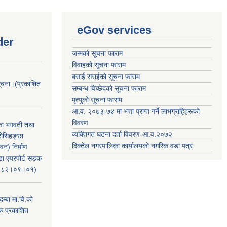
eGov services
der
जन्मको सूचना फाराम
विवाहको सूचना फाराम
बसाई सराईको सूचना फाराम
सूचना।(प्रकाशित
सम्बन्ध विच्छेदको सूचना फाराम
मृत्युको सूचना फाराम
आ.व. २०७३-७४ मा भत्ता प्राप्त गर्ने लाभग्राहिहरूको
विवरण
िका भगवती तथा
व्यक्तिगत घटना दर्ता विवरण-आ.व.२०७२
रोसिहङ्छा
दिक्तेल नगरपालिका कार्यालयको नगरिक वडा पत्र
वन) निर्माण
ंडा एयरपोर्ट सडक
ः२०८२।०९।०१)
म्बा मा.वि.को
टक प्रकाशित