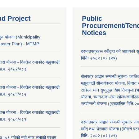
nd Project
Public
Procurement/Ten
Notices
ुरु योजना (Municipality
Master Plan) - MTMP
दरभाउपत्रहरू स्वीकृत गर्ने आशयको 
मितिः २०८२।०९।२५)
कास योजना - दिक्तेल रुपाकोट मझुवागढी
 आ.व. २०८२/०८३
बोलपत्र आह्वान सम्बन्धी सूचना- काल
मझुवागढी सौन्दर्यकरण योजना, किरात 
कास योजना - दिक्तेल रुपाकोट मझुवागढी
साकेला थान सुप्तुलुङ खिम तिनचुला (भ
 आ.व. २०८१/०८२
योजना, च्यानडांडा-सेरा खोला-खानीडा
स्तरोन्नती योजना।(प्रकाशित मिति
कास योजना - दिक्तेल रुपाकोट मझुवागढी
 आ.व. २०८०/०८१
दरभाउपत्र आह्वान सम्बन्धी सूचना- जगद
मर्मत् तथा घेराबारा योजना।(दोस्रो प
मितिः २०८२।०९।०१)
।०९ गतेको नवौ नगर सभाको प्रथम