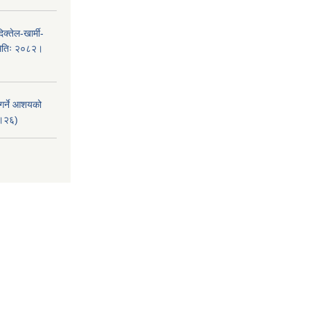
क्तेल-खार्मी-
मितिः २०८२।
 गर्ने आशयको
८।२६)