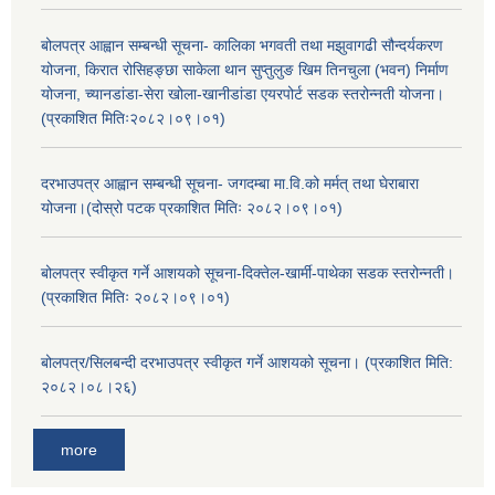
बोलपत्र आह्वान सम्बन्धी सूचना- कालिका भगवती तथा मझुवागढी सौन्दर्यकरण
योजना, किरात रोसिहङ्छा साकेला थान सुप्तुलुङ खिम तिनचुला (भवन) निर्माण
योजना, च्यानडांडा-सेरा खोला-खानीडांडा एयरपोर्ट सडक स्तरोन्नती योजना।
(प्रकाशित मितिः२०८२।०९।०१)
दरभाउपत्र आह्वान सम्बन्धी सूचना- जगदम्बा मा.वि.को मर्मत् तथा घेराबारा
योजना।(दोस्रो पटक प्रकाशित मितिः २०८२।०९।०१)
बोलपत्र स्वीकृत गर्ने आशयको सूचना-दिक्तेल-खार्मी-पाथेका सडक स्तरोन्नती।
(प्रकाशित मितिः २०८२।०९।०१)
बोलपत्र/सिलबन्दी दरभाउपत्र स्वीकृत गर्ने आशयको सूचना। (प्रकाशित मिति:
२०८२।०८।२६)
more