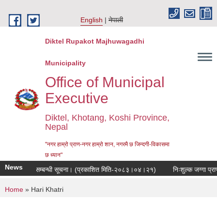
Skip to main content
English
नेपाली
Diktel Rupakot Majhuwagadhi
Municipality
Office of Municipal
Executive
Diktel, Khotang, Koshi Province,
Nepal
"नगर हाम्रो प्राण-नगर हाम्रो शान, नगरमै छ जिन्दगी-विकासमा
छ ध्यान"
News
ुनुवाई हुने सम्बन्धी सूचना। (प्रकाशित मिति-२०८३।०४।२१)
निःशुल्क जग्गा प्राप्
You are here
Home
» Hari Khatri