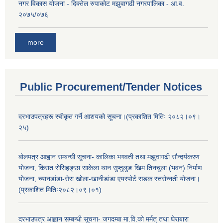
नगर विकास योजना - दिक्तेल रुपाकोट मझुवागढी नगरपालिका - आ.व.
२०७५/०७६
more
Public Procurement/Tender Notices
दरभाउपत्रहरू स्वीकृत गर्ने आशयको सूचना।(प्रकाशित मितिः २०८२।०९।
२५)
बोलपत्र आह्वान सम्बन्धी सूचना- कालिका भगवती तथा मझुवागढी सौन्दर्यकरण
योजना, किरात रोसिहङ्छा साकेला थान सुप्तुलुङ खिम तिनचुला (भवन) निर्माण
योजना, च्यानडांडा-सेरा खोला-खानीडांडा एयरपोर्ट सडक स्तरोन्नती योजना।
(प्रकाशित मितिः२०८२।०९।०१)
दरभाउपत्र आह्वान सम्बन्धी सूचना- जगदम्बा मा.वि.को मर्मत् तथा घेराबारा