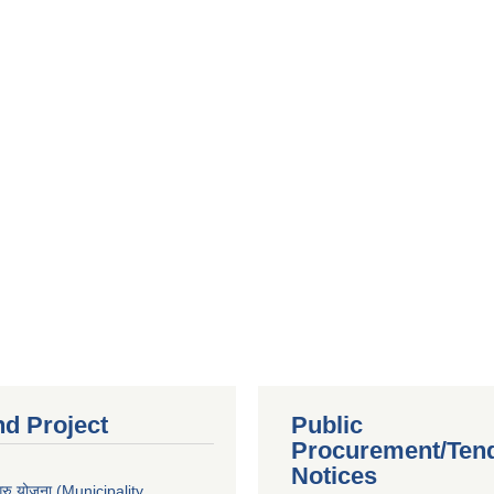
nd Project
Public
Procurement/Ten
Notices
ुरु योजना (Municipality