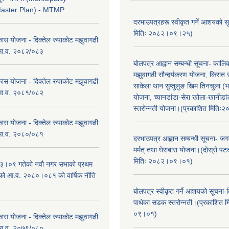
Master Plan) - MTMP
दरभाउपत्रहरू स्वीकृत गर्ने आशयको 
मितिः २०८२।०९।२५)
कास योजना - दिक्तेल रुपाकोट मझुवागढी
 आ.व. २०८२/०८३
बोलपत्र आह्वान सम्बन्धी सूचना- काल
मझुवागढी सौन्दर्यकरण योजना, किरात 
कास योजना - दिक्तेल रुपाकोट मझुवागढी
साकेला थान सुप्तुलुङ खिम तिनचुला (भ
 आ.व. २०८१/०८२
योजना, च्यानडांडा-सेरा खोला-खानीडा
स्तरोन्नती योजना।(प्रकाशित मिति
कास योजना - दिक्तेल रुपाकोट मझुवागढी
 आ.व. २०८०/०८१
दरभाउपत्र आह्वान सम्बन्धी सूचना- जगद
मर्मत् तथा घेराबारा योजना।(दोस्रो प
मितिः २०८२।०९।०१)
।०९ गतेको नवौ नगर सभाको प्रथम
एको आ.व. २०८०।०८१ को वार्षिक नीति
।
बोलपत्र स्वीकृत गर्ने आशयको सूचना-दि
पाथेका सडक स्तरोन्नती।(प्रकाशित 
०९।०१)
कास योजना - दिक्तेल रुपाकोट मझुवागढी
 आ.व. २०७९/०८०