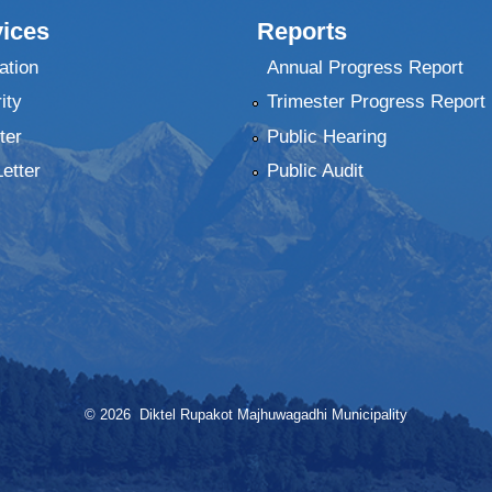
ices
Reports
ation
Annual Progress Report
ity
Trimester Progress Report
ter
Public Hearing
Letter
Public Audit
© 2026 Diktel Rupakot Majhuwagadhi Municipality