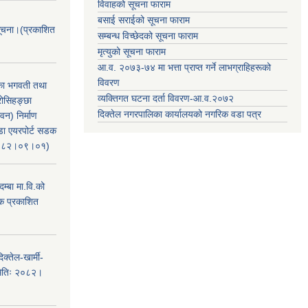
विवाहको सूचना फाराम
बसाई सराईको सूचना फाराम
सूचना।(प्रकाशित
सम्बन्ध विच्छेदको सूचना फाराम
मृत्युको सूचना फाराम
आ.व. २०७३-७४ मा भत्ता प्राप्त गर्ने लाभग्राहिहरूको
विवरण
िका भगवती तथा
व्यक्तिगत घटना दर्ता विवरण-आ.व.२०७२
रोसिहङ्छा
दिक्तेल नगरपालिका कार्यालयको नगरिक वडा पत्र
वन) निर्माण
ंडा एयरपोर्ट सडक
ः२०८२।०९।०१)
म्बा मा.वि.को
टक प्रकाशित
क्तेल-खार्मी-
मितिः २०८२।