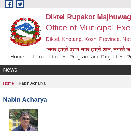
Skip to main content
Diktel Rupakot Majhuwag
Office of Municipal Exe
Diktel, Khotang, Koshi Province, Ne
"नगर हाम्रो प्राण-नगर हाम्रो शान, नगरमै छ
Home
Introduction
Program and Project
R
News
You are here
Home
» Nabin Acharya
Nabin Acharya