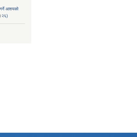
 गर्ने आशयको
८।२६)