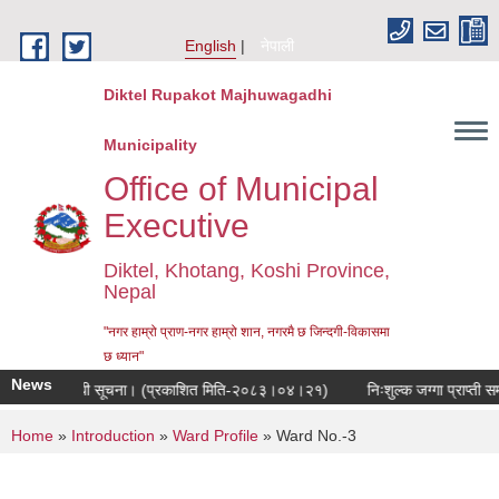
Skip to main content
English
नेपाली
Diktel Rupakot Majhuwagadhi
Municipality
Office of Municipal
Executive
Diktel, Khotang, Koshi Province,
Nepal
"नगर हाम्रो प्राण-नगर हाम्रो शान, नगरमै छ जिन्दगी-विकासमा
छ ध्यान"
News
ाई हुने सम्बन्धी सूचना। (प्रकाशित मिति-२०८३।०४।२१)
निःशुल्क जग्गा प्राप्ती सम
You are here
Home
»
Introduction
»
Ward Profile
» Ward No.-3