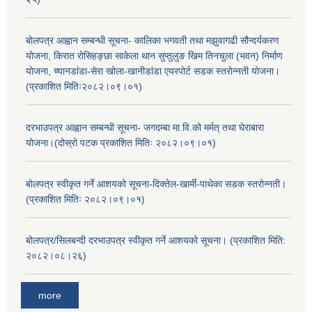
बोलपत्र आह्वान सम्बन्धी सूचना- कालिका भगवती तथा मझुवागढी सौन्दर्यकरण
योजना, किरात रोसिहङ्छा साकेला थान सुप्तुलुङ खिम तिनचुला (भवन) निर्माण
योजना, च्यानडांडा-सेरा खोला-खानीडांडा एयरपोर्ट सडक स्तरोन्नती योजना।
(प्रकाशित मितिः२०८२।०९।०१)
दरभाउपत्र आह्वान सम्बन्धी सूचना- जगदम्बा मा.वि.को मर्मत् तथा घेराबारा
योजना।(दोस्रो पटक प्रकाशित मितिः २०८२।०९।०१)
बोलपत्र स्वीकृत गर्ने आशयको सूचना-दिक्तेल-खार्मी-पाथेका सडक स्तरोन्नती।
(प्रकाशित मितिः २०८२।०९।०१)
बोलपत्र/सिलबन्दी दरभाउपत्र स्वीकृत गर्ने आशयको सूचना। (प्रकाशित मिति:
२०८२।०८।२६)
more