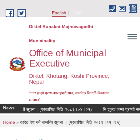
Skip to main content
English
नेपाली
Diktel Rupakot Majhuwagadhi
Municipality
Office of Municipal
Executive
Diktel, Khotang, Koshi Province,
Nepal
"नगर हाम्रो प्राण-नगर हाम्रो शान, नगरमै छ जिन्दगी-विकासमा
छ ध्यान"
News
ई हुने सम्बन्धी सूचना। (प्रकाशित मिति-२०८३।०४।२१)
निःशुल्क जग्गा प्राप्ती सम्
You are here
Home
» दररेट पेश गर्ने सम्बन्धि सूचना । (प्रकाशित मिति २०८२।१२।२५)