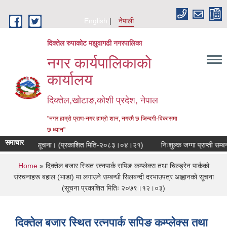
Skip to main content
English
नेपाली
दिक्तेल रुपाकोट मझुवागढी नगरपालिका
नगर कार्यपालिकाको
कार्यालय
दिक्तेल,खोटाङ,कोशी प्रदेश, नेपाल
"नगर हाम्रो प्राण-नगर हाम्रो शान, नगरमै छ जिन्दगी-विकासमा
छ ध्यान"
समाचार
ुने सम्बन्धी सूचना। (प्रकाशित मिति-२०८३।०४।२१)
निःशुल्क जग्गा प्राप्ती सम्बन्
You are here
Home
» दिक्तेल बजार स्थित रत्नपार्क सपिङ कम्प्लेक्स तथा चिल्ड्रेन पार्कको
संरचनाहरू बहाल (भाडा) मा लगाउने सम्बन्धी सिलबन्दी दरभाउपत्र आह्वानको सूचना
(सूचना प्रकाशित मितिः २०७९।१२।०३)
दिक्तेल बजार स्थित रत्नपार्क सपिङ कम्प्लेक्स तथा