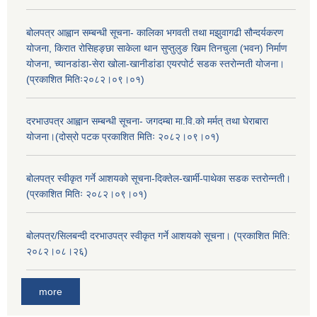
बोलपत्र आह्वान सम्बन्धी सूचना- कालिका भगवती तथा मझुवागढी सौन्दर्यकरण
योजना, किरात रोसिहङ्छा साकेला थान सुप्तुलुङ खिम तिनचुला (भवन) निर्माण
योजना, च्यानडांडा-सेरा खोला-खानीडांडा एयरपोर्ट सडक स्तरोन्नती योजना।
(प्रकाशित मितिः२०८२।०९।०१)
दरभाउपत्र आह्वान सम्बन्धी सूचना- जगदम्बा मा.वि.को मर्मत् तथा घेराबारा
योजना।(दोस्रो पटक प्रकाशित मितिः २०८२।०९।०१)
बोलपत्र स्वीकृत गर्ने आशयको सूचना-दिक्तेल-खार्मी-पाथेका सडक स्तरोन्नती।
(प्रकाशित मितिः २०८२।०९।०१)
बोलपत्र/सिलबन्दी दरभाउपत्र स्वीकृत गर्ने आशयको सूचना। (प्रकाशित मिति:
२०८२।०८।२६)
more