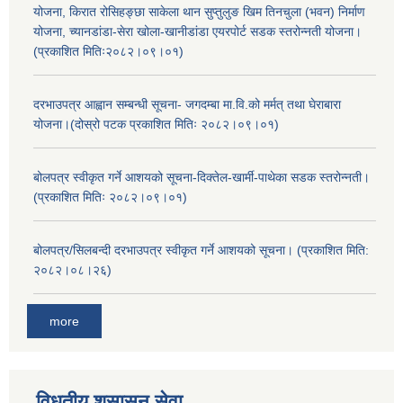
योजना, किरात रोसिहङ्छा साकेला थान सुप्तुलुङ खिम तिनचुला (भवन) निर्माण
योजना, च्यानडांडा-सेरा खोला-खानीडांडा एयरपोर्ट सडक स्तरोन्नती योजना।
(प्रकाशित मितिः२०८२।०९।०१)
दरभाउपत्र आह्वान सम्बन्धी सूचना- जगदम्बा मा.वि.को मर्मत् तथा घेराबारा
योजना।(दोस्रो पटक प्रकाशित मितिः २०८२।०९।०१)
बोलपत्र स्वीकृत गर्ने आशयको सूचना-दिक्तेल-खार्मी-पाथेका सडक स्तरोन्नती।
(प्रकाशित मितिः २०८२।०९।०१)
बोलपत्र/सिलबन्दी दरभाउपत्र स्वीकृत गर्ने आशयको सूचना। (प्रकाशित मिति:
२०८२।०८।२६)
more
विधुतीय शुसासन सेवा