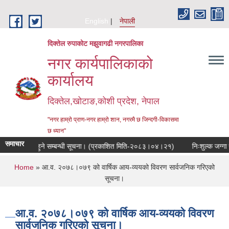
Skip to main content
English
नेपाली
दिक्तेल रुपाकोट मझुवागढी नगरपालिका
नगर कार्यपालिकाको
कार्यालय
दिक्तेल,खोटाङ,कोशी प्रदेश, नेपाल
"नगर हाम्रो प्राण-नगर हाम्रो शान, नगरमै छ जिन्दगी-विकासमा
छ ध्यान"
समाचार
िक सुनुवाई हुने सम्बन्धी सूचना। (प्रकाशित मिति-२०८३।०४।२१)
निःशुल्क जग्गा प्
You are here
Home
» आ.व. २०७८।०७९ को वार्षिक आय-व्ययको विवरण सार्वजनिक गरिएको
सूचना।
आ.व. २०७८।०७९ को वार्षिक आय-व्ययको विवरण
सार्वजनिक गरिएको सूचना।