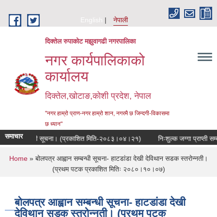
Skip to main content
English
नेपाली
दिक्तेल रुपाकोट मझुवागढी नगरपालिका
नगर कार्यपालिकाको
कार्यालय
दिक्तेल,खोटाङ,कोशी प्रदेश, नेपाल
"नगर हाम्रो प्राण-नगर हाम्रो शान, नगरमै छ जिन्दगी-विकासमा
छ ध्यान"
समाचार
हुने सम्बन्धी सूचना। (प्रकाशित मिति-२०८३।०४।२१)
निःशुल्क जग्गा प्राप्ती सम्ब
You are here
Home
» बोलपत्र आह्वान सम्बन्धी सूचना- हाटडांडा देखी देविथान सडक स्तरोन्नती।
(प्रथम पटक प्रकाशित मितिः २०८०।१०।०७)
बोलपत्र आह्वान सम्बन्धी सूचना- हाटडांडा देखी
देविथान सडक स्तरोन्नती। (प्रथम पटक