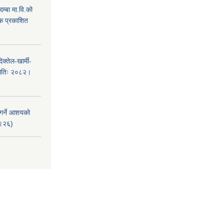
म्बा मा.वि.को
टक प्रकाशित
क्तेल-खार्मी-
मितिः २०८२।
 गर्ने आशयको
८।२६)