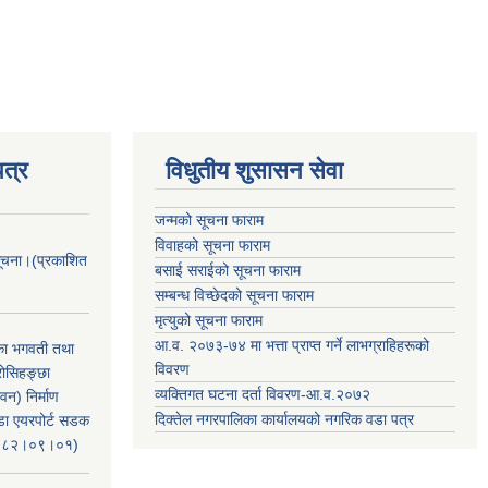
त्र
विधुतीय शुसासन सेवा
जन्मको सूचना फाराम
विवाहको सूचना फाराम
सूचना।(प्रकाशित
बसाई सराईको सूचना फाराम
सम्बन्ध विच्छेदको सूचना फाराम
मृत्युको सूचना फाराम
आ.व. २०७३-७४ मा भत्ता प्राप्त गर्ने लाभग्राहिहरूको
िका भगवती तथा
विवरण
रोसिहङ्छा
व्यक्तिगत घटना दर्ता विवरण-आ.व.२०७२
वन) निर्माण
दिक्तेल नगरपालिका कार्यालयको नगरिक वडा पत्र
ंडा एयरपोर्ट सडक
ः२०८२।०९।०१)