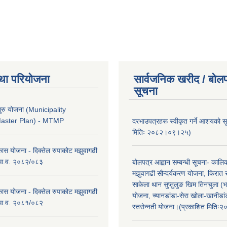
था परियोजना
सार्वजनिक खरीद / बोलप
सूचना
ुरु योजना (Municipality
Master Plan) - MTMP
दरभाउपत्रहरू स्वीकृत गर्ने आशयको 
मितिः २०८२।०९।२५)
कास योजना - दिक्तेल रुपाकोट मझुवागढी
 आ.व. २०८२/०८३
बोलपत्र आह्वान सम्बन्धी सूचना- काल
मझुवागढी सौन्दर्यकरण योजना, किरात 
साकेला थान सुप्तुलुङ खिम तिनचुला (भ
कास योजना - दिक्तेल रुपाकोट मझुवागढी
योजना, च्यानडांडा-सेरा खोला-खानीडा
 आ.व. २०८१/०८२
स्तरोन्नती योजना।(प्रकाशित मिति