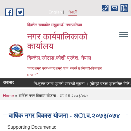
Skip to main content
English
नेपाली
दिक्तेल रुपाकोट मझुवागढी नगरपालिका
नगर कार्यपालिकाको
कार्यालय
दिक्तेल,खोटाङ,कोशी प्रदेश, नेपाल
"नगर हाम्रो प्राण-नगर हाम्रो शान, नगरमै छ जिन्दगी-विकासमा
छ ध्यान"
समाचार
निःशुल्क जग्गा प्राप्ती सम्बन्धी सूचना । (दोस्रो पटक प्रकाशित मिति
You are here
Home
» वार्षिक नगर विकास याेजना - अा‍‍.व.२०७३/०७४
वार्षिक नगर विकास याेजना - अा‍‍.व.२०७३/०७४
Supporting Documents: