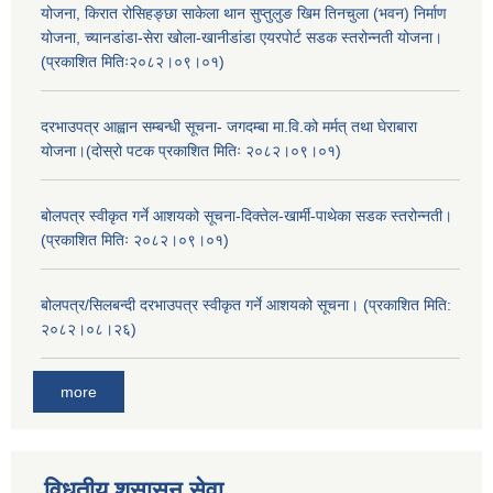
योजना, किरात रोसिहङ्छा साकेला थान सुप्तुलुङ खिम तिनचुला (भवन) निर्माण
योजना, च्यानडांडा-सेरा खोला-खानीडांडा एयरपोर्ट सडक स्तरोन्नती योजना।
(प्रकाशित मितिः२०८२।०९।०१)
दरभाउपत्र आह्वान सम्बन्धी सूचना- जगदम्बा मा.वि.को मर्मत् तथा घेराबारा
योजना।(दोस्रो पटक प्रकाशित मितिः २०८२।०९।०१)
बोलपत्र स्वीकृत गर्ने आशयको सूचना-दिक्तेल-खार्मी-पाथेका सडक स्तरोन्नती।
(प्रकाशित मितिः २०८२।०९।०१)
बोलपत्र/सिलबन्दी दरभाउपत्र स्वीकृत गर्ने आशयको सूचना। (प्रकाशित मिति:
२०८२।०८।२६)
more
विधुतीय शुसासन सेवा