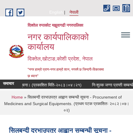
Skip to main content
English
नेपाली
दिक्तेल रुपाकोट मझुवागढी नगरपालिका
नगर कार्यपालिकाको
कार्यालय
दिक्तेल,खोटाङ,कोशी प्रदेश, नेपाल
"नगर हाम्रो प्राण-नगर हाम्रो शान, नगरमै छ जिन्दगी-विकासमा
छ ध्यान"
समाचार
ुने सम्बन्धी सूचना। (प्रकाशित मिति-२०८३।०४।२१)
निःशुल्क जग्गा प्राप्ती सम्बन्
You are here
Home
» सिलबन्दी दरभाउपत्र आह्वान सम्बन्धी सूचना - Procurement of
Medicines and Surgical Equipments. (प्रथम पटक प्रकाशितः २०८२।०७।
०२)
सिलबन्दी दरभाउपत्र आह्वान सम्बन्धी सूचना -