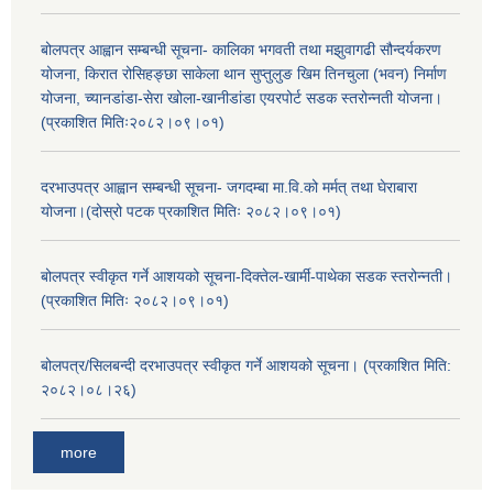
बोलपत्र आह्वान सम्बन्धी सूचना- कालिका भगवती तथा मझुवागढी सौन्दर्यकरण
योजना, किरात रोसिहङ्छा साकेला थान सुप्तुलुङ खिम तिनचुला (भवन) निर्माण
योजना, च्यानडांडा-सेरा खोला-खानीडांडा एयरपोर्ट सडक स्तरोन्नती योजना।
(प्रकाशित मितिः२०८२।०९।०१)
दरभाउपत्र आह्वान सम्बन्धी सूचना- जगदम्बा मा.वि.को मर्मत् तथा घेराबारा
योजना।(दोस्रो पटक प्रकाशित मितिः २०८२।०९।०१)
बोलपत्र स्वीकृत गर्ने आशयको सूचना-दिक्तेल-खार्मी-पाथेका सडक स्तरोन्नती।
(प्रकाशित मितिः २०८२।०९।०१)
बोलपत्र/सिलबन्दी दरभाउपत्र स्वीकृत गर्ने आशयको सूचना। (प्रकाशित मिति:
२०८२।०८।२६)
more