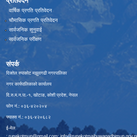
प्रतिवेदन
वार्षिक प्रगति प्रतिवेदन
चौमासिक प्रगति प्रतिवेदन
सार्वजनिक सुनुवाई
सार्वजनिक परीक्षण
संपर्क
दिक्तेल रुपाकोट मझुवागढी नगरपालिका
नगर कार्यपालिकाको कार्यालय
दि.रु.म.न.पा.-१, खोटाङ, कोशी प्रदेश, नेपाल
फोन नं.: ०३६-४२०२०४
फ्याक्स नं.: ०३६-४२०६८२
ई-मेल
:
rupakotmun@gmail.com
;
info@rupakotmajhuwagadhimun.gov.n