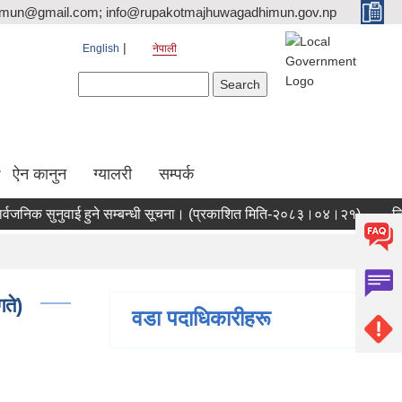
tmun@gmail.com; info@rupakotmajhuwagadhimun.gov.np
English
नेपाली
Search form
Search
ऐन कानुन
ग्यालरी
सम्पर्क
ुनुवाई हुने सम्बन्धी सूचना। (प्रकाशित मिति-२०८३।०४।२१)
निःशुल्क जग
ते)
वडा पदाधिकारीहरू