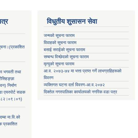
त्र
विधुतीय शुसासन सेवा
जन्मको सूचना फाराम
विवाहको सूचना फाराम
सूचना।(प्रकाशित
बसाई सराईको सूचना फाराम
सम्बन्ध विच्छेदको सूचना फाराम
मृत्युको सूचना फाराम
आ.व. २०७३-७४ मा भत्ता प्राप्त गर्ने लाभग्राहिहरूको
िका भगवती तथा
विवरण
रोसिहङ्छा
व्यक्तिगत घटना दर्ता विवरण-आ.व.२०७२
वन) निर्माण
दिक्तेल नगरपालिका कार्यालयको नगरिक वडा पत्र
ंडा एयरपोर्ट सडक
ः२०८२।०९।०१)
म्बा मा.वि.को
टक प्रकाशित