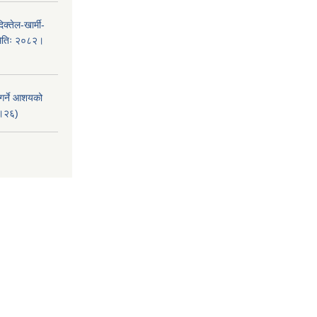
क्तेल-खार्मी-
मितिः २०८२।
 गर्ने आशयको
८।२६)