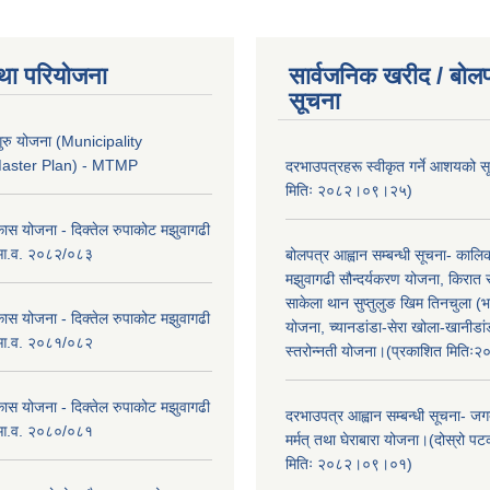
था परियोजना
सार्वजनिक खरीद / बोलप
सूचना
ुरु योजना (Municipality
Master Plan) - MTMP
दरभाउपत्रहरू स्वीकृत गर्ने आशयको 
मितिः २०८२।०९।२५)
कास योजना - दिक्तेल रुपाकोट मझुवागढी
 आ.व. २०८२/०८३
बोलपत्र आह्वान सम्बन्धी सूचना- काल
मझुवागढी सौन्दर्यकरण योजना, किरात 
साकेला थान सुप्तुलुङ खिम तिनचुला (भ
कास योजना - दिक्तेल रुपाकोट मझुवागढी
योजना, च्यानडांडा-सेरा खोला-खानीडा
 आ.व. २०८१/०८२
स्तरोन्नती योजना।(प्रकाशित मिति
कास योजना - दिक्तेल रुपाकोट मझुवागढी
दरभाउपत्र आह्वान सम्बन्धी सूचना- जगद
 आ.व. २०८०/०८१
मर्मत् तथा घेराबारा योजना।(दोस्रो प
मितिः २०८२।०९।०१)