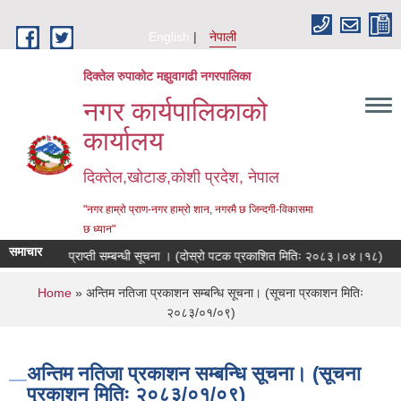
Skip to main content
English
नेपाली
दिक्तेल रुपाकोट मझुवागढी नगरपालिका
नगर कार्यपालिकाको
कार्यालय
दिक्तेल,खोटाङ,कोशी प्रदेश, नेपाल
"नगर हाम्रो प्राण-नगर हाम्रो शान, नगरमै छ जिन्दगी-विकासमा
छ ध्यान"
समाचार
ुल्क जग्गा प्राप्ती सम्बन्धी सूचना । (दोस्रो पटक प्रकाशित मितिः २०८३।०४।१८)
से
You are here
Home
» अन्तिम नतिजा प्रकाशन सम्बन्धि सूचना। (सूचना प्रकाशन मितिः
२०८३/०१/०९)
अन्तिम नतिजा प्रकाशन सम्बन्धि सूचना। (सूचना
प्रकाशन मितिः २०८३/०१/०९)