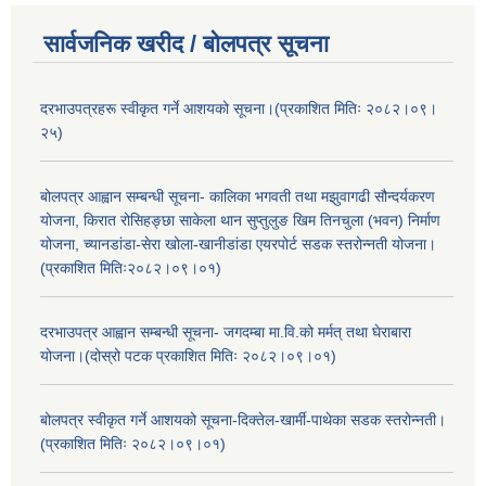
सार्वजनिक खरीद / बोलपत्र सूचना
दरभाउपत्रहरू स्वीकृत गर्ने आशयको सूचना।(प्रकाशित मितिः २०८२।०९।
२५)
बोलपत्र आह्वान सम्बन्धी सूचना- कालिका भगवती तथा मझुवागढी सौन्दर्यकरण
योजना, किरात रोसिहङ्छा साकेला थान सुप्तुलुङ खिम तिनचुला (भवन) निर्माण
योजना, च्यानडांडा-सेरा खोला-खानीडांडा एयरपोर्ट सडक स्तरोन्नती योजना।
(प्रकाशित मितिः२०८२।०९।०१)
दरभाउपत्र आह्वान सम्बन्धी सूचना- जगदम्बा मा.वि.को मर्मत् तथा घेराबारा
योजना।(दोस्रो पटक प्रकाशित मितिः २०८२।०९।०१)
बोलपत्र स्वीकृत गर्ने आशयको सूचना-दिक्तेल-खार्मी-पाथेका सडक स्तरोन्नती।
(प्रकाशित मितिः २०८२।०९।०१)