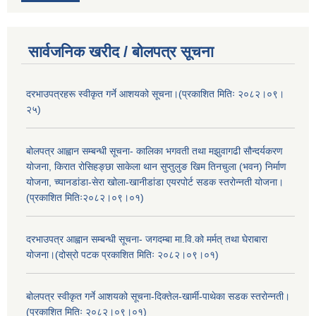
सार्वजनिक खरीद / बोलपत्र सूचना
दरभाउपत्रहरू स्वीकृत गर्ने आशयको सूचना।(प्रकाशित मितिः २०८२।०९।
२५)
बोलपत्र आह्वान सम्बन्धी सूचना- कालिका भगवती तथा मझुवागढी सौन्दर्यकरण
योजना, किरात रोसिहङ्छा साकेला थान सुप्तुलुङ खिम तिनचुला (भवन) निर्माण
योजना, च्यानडांडा-सेरा खोला-खानीडांडा एयरपोर्ट सडक स्तरोन्नती योजना।
(प्रकाशित मितिः२०८२।०९।०१)
दरभाउपत्र आह्वान सम्बन्धी सूचना- जगदम्बा मा.वि.को मर्मत् तथा घेराबारा
योजना।(दोस्रो पटक प्रकाशित मितिः २०८२।०९।०१)
बोलपत्र स्वीकृत गर्ने आशयको सूचना-दिक्तेल-खार्मी-पाथेका सडक स्तरोन्नती।
(प्रकाशित मितिः २०८२।०९।०१)