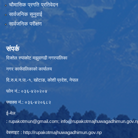
चौमासिक प्रगति प्रतिवेदन
सार्वजनिक सुनुवाई
सार्वजनिक परीक्षण
संपर्क
दिक्तेल रुपाकोट मझुवागढी नगरपालिका
नगर कार्यपालिकाको कार्यालय
दि.रु.म.न.पा.-१, खोटाङ, कोशी प्रदेश, नेपाल
फोन नं.: ०३६-४२०२०४
फ्याक्स नं.: ०३६-४२०६८२
ई-मेल
:
rupakotmun@gmail.com
;
info@rupakotmajhuwagadhimun.gov.n
वेबसाइट :
http://rupakotmajhuwagadhimun.gov.np