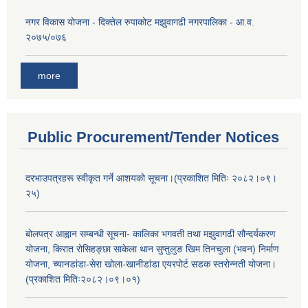
नगर विकास योजना - दिक्तेल रुपाकोट मझुवागढी नगरपालिका - आ.व.
२०७५/०७६
more
Public Procurement/Tender Notices
दरभाउपत्रहरू स्वीकृत गर्ने आशयको सूचना।(प्रकाशित मितिः २०८२।०९।
२५)
बोलपत्र आह्वान सम्बन्धी सूचना- कालिका भगवती तथा मझुवागढी सौन्दर्यकरण
योजना, किरात रोसिहङ्छा साकेला थान सुप्तुलुङ खिम तिनचुला (भवन) निर्माण
योजना, च्यानडांडा-सेरा खोला-खानीडांडा एयरपोर्ट सडक स्तरोन्नती योजना।
(प्रकाशित मितिः२०८२।०९।०१)