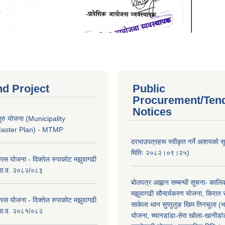
nd Project
Public
Procurement/Ten
Notices
ुरु योजना (Municipality
Master Plan) - MTMP
दरभाउपत्रहरू स्वीकृत गर्ने आशयको 
मितिः २०८२।०९।२५)
कास योजना - दिक्तेल रुपाकोट मझुवागढी
 आ.व. २०८२/०८३
बोलपत्र आह्वान सम्बन्धी सूचना- काल
मझुवागढी सौन्दर्यकरण योजना, किरात 
कास योजना - दिक्तेल रुपाकोट मझुवागढी
साकेला थान सुप्तुलुङ खिम तिनचुला (भ
 आ.व. २०८१/०८२
योजना, च्यानडांडा-सेरा खोला-खानीडा