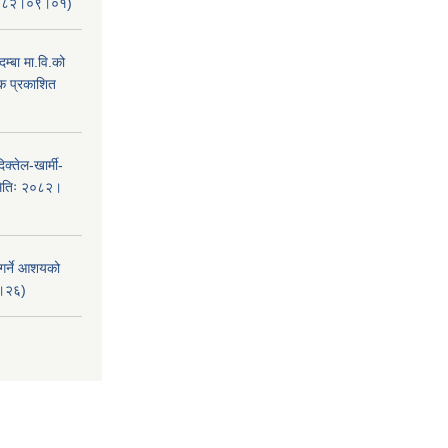
ः२०८२।०९।०१)
म्बा मा.वि.को
टक प्रकाशित
क्तेल-खार्मी-
मितिः २०८२।
 गर्ने आशयको
८।२६)