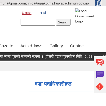
tmun@gmail.com; info@rupakotmajhuwagadhimun.gov.np
English
नेपाली
Search form
Search
Gazette
Acts & laws
Gallery
Contact
गा प्राप्ती सम्बन्धी सूचना । (दोस्रो पटक प्रकाशित मितिः २०८३।०४।१८)
वडा पदाधिकारीहरू