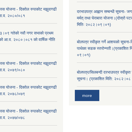
कास योजना - दिक्तेल रुपाकोट मझुवागढी
दरभाउपत्र आह्वान सम्बन्धी सूचना- जगद
 आ.व. २०८०/०८१
मर्मत् तथा घेराबारा योजना।(दोस्रो प
मितिः २०८२।०९।०१)
।०९ गतेको नवौ नगर सभाको प्रथम
एको आ.व. २०८०।०८१ को वार्षिक नीति
बोलपत्र स्वीकृत गर्ने आशयको सूचना-दि
।
पाथेका सडक स्तरोन्नती।(प्रकाशित 
०९।०१)
कास योजना - दिक्तेल रुपाकोट मझुवागढी
 आ.व. २०७९/०८०
बोलपत्र/सिलबन्दी दरभाउपत्र स्वीकृत
सूचना। (प्रकाशित मिति: २०८२।०
कास योजना - दिक्तेल रुपाकोट मझुवागढी
 आ.व. २०७८/०७९
more
कास योजना - दिक्तेल रुपाकोट मझुवागढी
 आ.व. २०७७/०७८