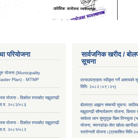
था परियोजना
सार्वजनिक खरीद / बोलप
सूचना
ुरु योजना (Municipality
Master Plan) - MTMP
दरभाउपत्रहरू स्वीकृत गर्ने आशयको 
मितिः २०८२।०९।२५)
कास योजना - दिक्तेल रुपाकोट मझुवागढी
 आ.व. २०८२/०८३
बोलपत्र आह्वान सम्बन्धी सूचना- काल
मझुवागढी सौन्दर्यकरण योजना, किरात 
साकेला थान सुप्तुलुङ खिम तिनचुला (भ
कास योजना - दिक्तेल रुपाकोट मझुवागढी
योजना, च्यानडांडा-सेरा खोला-खानीडा
 आ.व. २०८१/०८२
स्तरोन्नती योजना।(प्रकाशित मिति