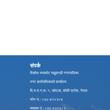
संपर्क
दिक्तेल रुपाकोट मझुवागढी नगरपालिका
नगर कार्यपालिकाको कार्यालय
दि.रु.म.न.पा.-१, खोटाङ, कोशी प्रदेश, नेपाल
फोन नं.: ०३६-४२०२०४
फ्याक्स नं.: ०३६-४२०६८२