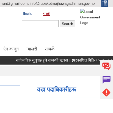
tmun@gmail.com; info@rupakotmajhuwagadhimun.gov.np
English
नेपाली
Search form
Search
ऐन कानुन
ग्यालरी
सम्पर्क
सार्वजनिक सुनुवाई हुने सम्बन्धी सूचना। (प्रकाशित मिति-२०८३।०४।२१)
वडा पदाधिकारीहरू