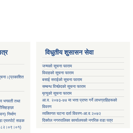
त्र
विधुतीय शुसासन सेवा
जन्मको सूचना फाराम
विवाहको सूचना फाराम
सूचना।(प्रकाशित
बसाई सराईको सूचना फाराम
सम्बन्ध विच्छेदको सूचना फाराम
मृत्युको सूचना फाराम
आ.व. २०७३-७४ मा भत्ता प्राप्त गर्ने लाभग्राहिहरूको
िका भगवती तथा
विवरण
रोसिहङ्छा
व्यक्तिगत घटना दर्ता विवरण-आ.व.२०७२
वन) निर्माण
दिक्तेल नगरपालिका कार्यालयको नगरिक वडा पत्र
ंडा एयरपोर्ट सडक
ः२०८२।०९।०१)