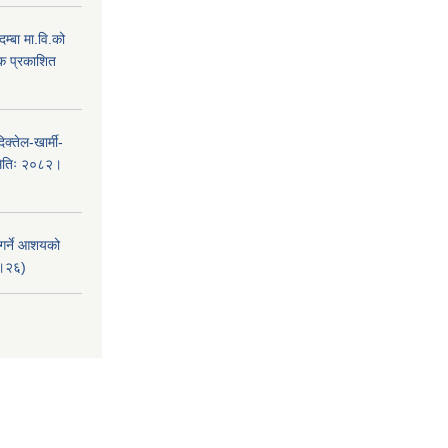
म्बा मा.वि.को
टक प्रकाशित
क्तेल-खार्मी-
मितिः २०८२।
 गर्ने आशयको
८।२६)