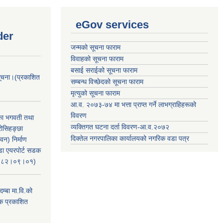
eGov services
der
जन्मको सूचना फाराम
विवाहको सूचना फाराम
बसाई सराईको सूचना फाराम
सूचना।(प्रकाशित
सम्बन्ध विच्छेदको सूचना फाराम
मृत्युको सूचना फाराम
आ.व. २०७३-७४ मा भत्ता प्राप्त गर्ने लाभग्राहिहरूको
विवरण
िका भगवती तथा
व्यक्तिगत घटना दर्ता विवरण-आ.व.२०७२
रोसिहङ्छा
दिक्तेल नगरपालिका कार्यालयको नगरिक वडा पत्र
वन) निर्माण
ंडा एयरपोर्ट सडक
ः२०८२।०९।०१)
म्बा मा.वि.को
टक प्रकाशित