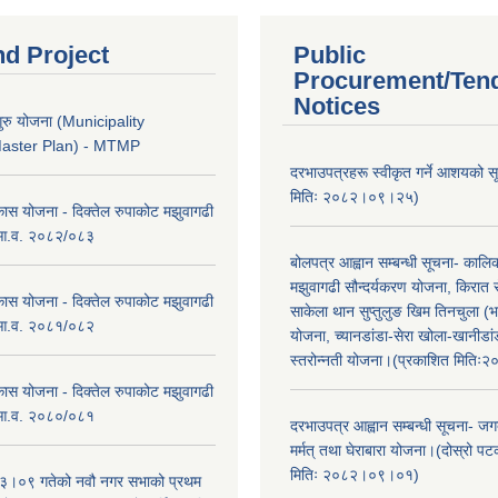
nd Project
Public
Procurement/Ten
Notices
ुरु योजना (Municipality
Master Plan) - MTMP
दरभाउपत्रहरू स्वीकृत गर्ने आशयको 
मितिः २०८२।०९।२५)
कास योजना - दिक्तेल रुपाकोट मझुवागढी
 आ.व. २०८२/०८३
बोलपत्र आह्वान सम्बन्धी सूचना- काल
मझुवागढी सौन्दर्यकरण योजना, किरात 
कास योजना - दिक्तेल रुपाकोट मझुवागढी
साकेला थान सुप्तुलुङ खिम तिनचुला (भ
 आ.व. २०८१/०८२
योजना, च्यानडांडा-सेरा खोला-खानीडा
स्तरोन्नती योजना।(प्रकाशित मिति
कास योजना - दिक्तेल रुपाकोट मझुवागढी
 आ.व. २०८०/०८१
दरभाउपत्र आह्वान सम्बन्धी सूचना- जगद
मर्मत् तथा घेराबारा योजना।(दोस्रो प
मितिः २०८२।०९।०१)
।०९ गतेको नवौ नगर सभाको प्रथम