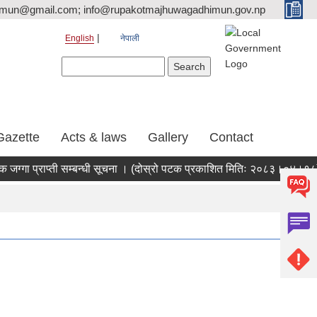
tmun@gmail.com; info@rupakotmajhuwagadhimun.gov.np
English
नेपाली
Search form
Search
Gazette
Acts & laws
Gallery
Contact
ग्गा प्राप्ती सम्बन्धी सूचना । (दोस्रो पटक प्रकाशित मितिः २०८३।०४।१८)