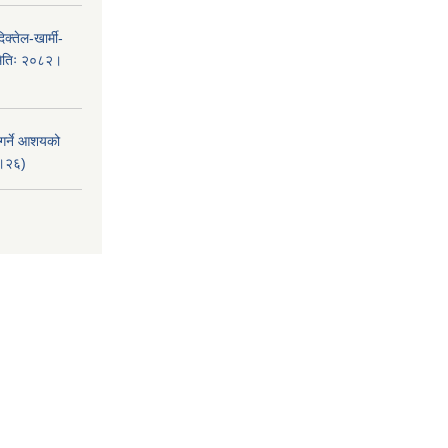
क्तेल-खार्मी-
मितिः २०८२।
 गर्ने आशयको
८।२६)