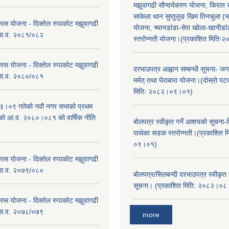
मझुवागढी सौन्दर्यकरण योजना, किरात 
साकेला थान सुप्तुलुङ खिम तिनचुला (भ
कास योजना - दिक्तेल रुपाकोट मझुवागढी
योजना, च्यानडांडा-सेरा खोला-खानीडा
 आ.व. २०८१/०८२
स्तरोन्नती योजना।(प्रकाशित मिति
कास योजना - दिक्तेल रुपाकोट मझुवागढी
दरभाउपत्र आह्वान सम्बन्धी सूचना- जगद
 आ.व. २०८०/०८१
मर्मत् तथा घेराबारा योजना।(दोस्रो प
मितिः २०८२।०९।०१)
।०९ गतेको नवौ नगर सभाको प्रथम
एको आ.व. २०८०।०८१ को वार्षिक नीति
बोलपत्र स्वीकृत गर्ने आशयको सूचना-दि
।
पाथेका सडक स्तरोन्नती।(प्रकाशित 
०९।०१)
कास योजना - दिक्तेल रुपाकोट मझुवागढी
 आ.व. २०७९/०८०
बोलपत्र/सिलबन्दी दरभाउपत्र स्वीकृत
सूचना। (प्रकाशित मिति: २०८२।०
कास योजना - दिक्तेल रुपाकोट मझुवागढी
 आ.व. २०७८/०७९
more