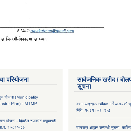
था परियोजना
सार्वजनिक खरीद / बोलप
सूचना
ुरु योजना (Municipality
Master Plan) - MTMP
दरभाउपत्रहरू स्वीकृत गर्ने आशयको 
मितिः २०८२।०९।२५)
कास योजना - दिक्तेल रुपाकोट मझुवागढी
 आ.व. २०८२/०८३
बोलपत्र आह्वान सम्बन्धी सूचना- काल