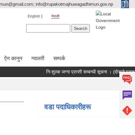
tmun@gmail.com; info@rupakotmajhuwagadhimun.gov.np
English
नेपाली
Search form
Search
ऐन कानुन
ग्यालरी
सम्पर्क
निःशुल्क जग्गा प्राप्ती सम्बन्धी सूचना । (दोस्रो पटक प
वडा पदाधिकारीहरू