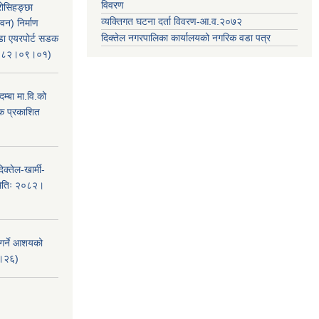
विवरण
रोसिहङ्छा
व्यक्तिगत घटना दर्ता विवरण-आ.व.२०७२
वन) निर्माण
दिक्तेल नगरपालिका कार्यालयको नगरिक वडा पत्र
ंडा एयरपोर्ट सडक
ः२०८२।०९।०१)
म्बा मा.वि.को
टक प्रकाशित
क्तेल-खार्मी-
मितिः २०८२।
 गर्ने आशयको
८।२६)