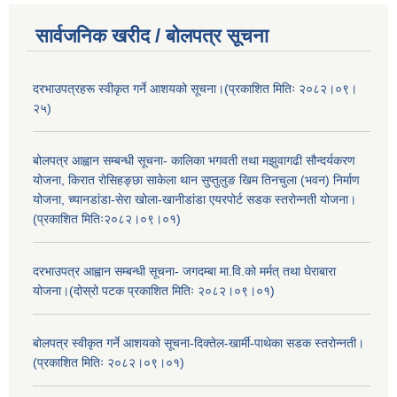
सार्वजनिक खरीद / बोलपत्र सूचना
दरभाउपत्रहरू स्वीकृत गर्ने आशयको सूचना।(प्रकाशित मितिः २०८२।०९।
२५)
बोलपत्र आह्वान सम्बन्धी सूचना- कालिका भगवती तथा मझुवागढी सौन्दर्यकरण
योजना, किरात रोसिहङ्छा साकेला थान सुप्तुलुङ खिम तिनचुला (भवन) निर्माण
योजना, च्यानडांडा-सेरा खोला-खानीडांडा एयरपोर्ट सडक स्तरोन्नती योजना।
(प्रकाशित मितिः२०८२।०९।०१)
दरभाउपत्र आह्वान सम्बन्धी सूचना- जगदम्बा मा.वि.को मर्मत् तथा घेराबारा
योजना।(दोस्रो पटक प्रकाशित मितिः २०८२।०९।०१)
बोलपत्र स्वीकृत गर्ने आशयको सूचना-दिक्तेल-खार्मी-पाथेका सडक स्तरोन्नती।
(प्रकाशित मितिः २०८२।०९।०१)