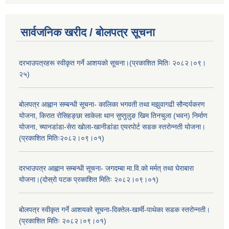
सार्वजनिक खरीद / बोलपत्र सूचना
दरभाउपत्रहरू स्वीकृत गर्ने आशयको सूचना।(प्रकाशित मितिः २०८२।०९।
२५)
बोलपत्र आह्वान सम्बन्धी सूचना- कालिका भगवती तथा मझुवागढी सौन्दर्यकरण
योजना, किरात रोसिहङ्छा साकेला थान सुप्तुलुङ खिम तिनचुला (भवन) निर्माण
योजना, च्यानडांडा-सेरा खोला-खानीडांडा एयरपोर्ट सडक स्तरोन्नती योजना।
(प्रकाशित मितिः२०८२।०९।०१)
दरभाउपत्र आह्वान सम्बन्धी सूचना- जगदम्बा मा.वि.को मर्मत् तथा घेराबारा
योजना।(दोस्रो पटक प्रकाशित मितिः २०८२।०९।०१)
बोलपत्र स्वीकृत गर्ने आशयको सूचना-दिक्तेल-खार्मी-पाथेका सडक स्तरोन्नती।
(प्रकाशित मितिः २०८२।०९।०१)